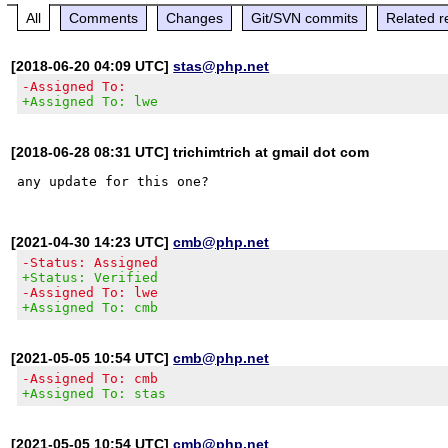
All
Comments
Changes
Git/SVN commits
Related r
[2018-06-20 04:09 UTC]
stas@php.net
-Assigned To:
+Assigned To: lwe
[2018-06-28 08:31 UTC] trichimtrich at gmail dot com
[2021-04-30 14:23 UTC]
cmb@php.net
-Status: Assigned
+Status: Verified
-Assigned To: lwe
+Assigned To: cmb
[2021-05-05 10:54 UTC]
cmb@php.net
-Assigned To: cmb
+Assigned To: stas
[2021-05-05 10:54 UTC]
cmb@php.net