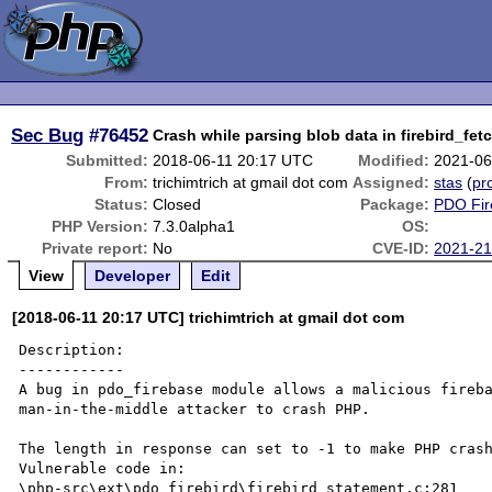
Sec Bug
#76452
Crash while parsing blob data in firebird_fe
Submitted:
2018-06-11 20:17 UTC
Modified:
2021-06
From:
trichimtrich at gmail dot com
Assigned:
stas
(
pro
Status:
Closed
Package:
PDO Fir
PHP Version:
7.3.0alpha1
OS:
Private report:
No
CVE-ID:
2021-2
View
Developer
Edit
[2018-06-11 20:17 UTC] trichimtrich at gmail dot com
Description:

------------

A bug in pdo_firebase module allows a malicious fireba
man-in-the-middle attacker to crash PHP.

The length in response can set to -1 to make PHP crash
Vulnerable code in:

\php-src\ext\pdo_firebird\firebird_statement.c:281
