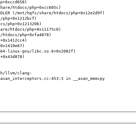
ch/llvm/clang-
asan_interceptors.cc:453:3 in __asan_memcpy
