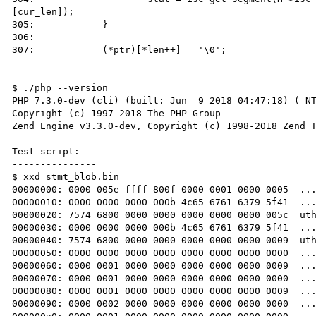
[cur_len]);

305: 		}

306: 

307: 		(*ptr)[*len++] = '\0';

$ ./php --version

PHP 7.3.0-dev (cli) (built: Jun  9 2018 04:47:18) ( NT
Copyright (c) 1997-2018 The PHP Group

Zend Engine v3.3.0-dev, Copyright (c) 1998-2018 Zend T
Test script:

---------------

$ xxd stmt_blob.bin

00000000: 0000 005e ffff 800f 0000 0001 0000 0005  ...
00000010: 0000 0000 0000 000b 4c65 6761 6379 5f41  ...
00000020: 7574 6800 0000 0000 0000 0000 0000 005c  uth
00000030: 0000 0000 0000 000b 4c65 6761 6379 5f41  ...
00000040: 7574 6800 0000 0000 0000 0000 0000 0009  uth
00000050: 0000 0000 0000 0000 0000 0000 0000 0000  ...
00000060: 0000 0001 0000 0000 0000 0000 0000 0009  ...
00000070: 0000 0001 0000 0000 0000 0000 0000 0000  ...
00000080: 0000 0001 0000 0000 0000 0000 0000 0009  ...
00000090: 0000 0002 0000 0000 0000 0000 0000 0000  ...