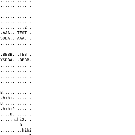
.............

.............

.............

.............

.............

..........2..

.AAA...TEST..

SDBA...AAA...

.............

.............

.BBBB...TEST.

YSDBA...BBBB.

.............

.............

.............

.............

.............

B............

.hihi........

B............

.hihi2.......

....B........

.....hihi2...

........B....

.........hihi
