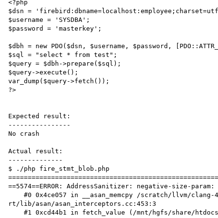
<?php

$dsn = 'firebird:dbname=localhost:employee;charset=utf
$username = 'SYSDBA';

$password = 'masterkey';

$dbh = new PDO($dsn, $username, $password, [PDO::ATTR_
$sql = "select * from test";

$query = $dbh->prepare($sql);

$query->execute();

var_dump($query->fetch());

?>

Expected result:

----------------

No crash

Actual result:

--------------

$ ./php fire_stmt_blob.php

======================================================
==5574==ERROR: AddressSanitizer: negative-size-param: 
    #0 0x4ce057 in __asan_memcpy /scratch/llvm/clang-4/xenial/final/llvm.src/projects/compiler-
rt/lib/asan/asan_interceptors.cc:453:3

    #1 0xcd44b1 in fetch_value (/mnt/hgfs/share/htdocs/php+0xcd44b1)
