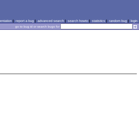
ntation
|
report a bug
|
advanced search
|
search howto
|
statistics
|
random bug
|
login
go to bug id or search bugs for