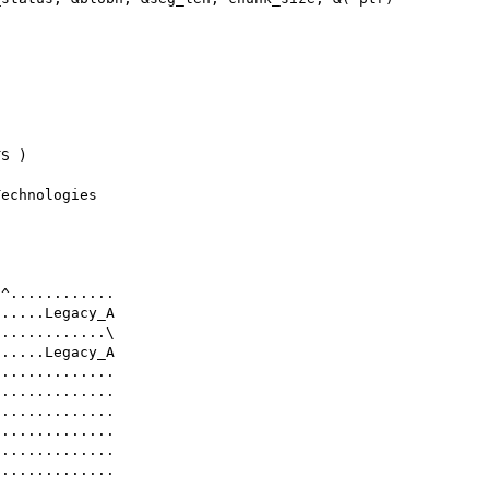
S )

echnologies

^............

.....Legacy_A

............\

.....Legacy_A

.............

.............

.............

.............

.............

.............
