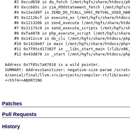
    #2 0xccd658 in do_fetch (/mnt/hgfs/share/htdocs/php+0xccd658)

    #3 0xcc605c in zim_PDOStatement_fetch (/mnt/hgfs/share/htdocs/php+0xcc605c)

    #4 0x12e2d9f in ZEND_DO_FCALL_SPEC_RETVAL_USED_HANDLER (/mnt/hgfs/share/htdocs/php+0x12e2d9f)

    #5 0x1212bcf in execute_ex (/mnt/hgfs/share/htdocs/php+0x1212bcf)

    #6 0x121320b in zend_execute (/mnt/hgfs/share/htdocs/php+0x121320b)

    #7 0x11175c0 in zend_execute_scripts (/mnt/hgfs/share/htdocs/php+0x11175c0)

    #8 0xfa4878 in php_execute_script (/mnt/hgfs/share/htdocs/php+0xfa4878)

    #9 0x1412cc4 in do_cli (/mnt/hgfs/share/htdocs/php+0x1412cc4)

    #10 0x1410e67 in main (/mnt/hgfs/share/htdocs/php+0x1410e67)

    #11 0x7f05cd17382f in __libc_start_main (/lib/x86_64-linux-gnu/libc.so.6+0x2082f)

    #12 0x43d878 in _start (/mnt/hgfs/share/htdocs/php+0x43d878)

Address 0x7f05c7a87010 is a wild pointer.

SUMMARY: AddressSanitizer: negative-size-param /scrat
4/xenial/final/llvm.src/projects/compiler-rt/lib/asan/
==5574==ABORTING

Patches
Pull Requests
History