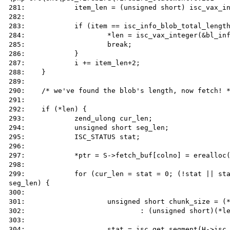
281: 		item_len = (unsigned short) isc_vax_integer(&bl_info[i], 2);

282: 

283: 		if (item == isc_info_blob_total_length) {

284: 			*len = isc_vax_integer(&bl_info[i+2], item_len);

285: 			break;

286: 		}

287: 		i += item_len+2;

288: 	}

289: 

290: 	/* we've found the blob's length, now fetch! */

291: 

292: 	if (*len) {

293: 		zend_ulong cur_len;

294: 		unsigned short seg_len;

295: 		ISC_STATUS stat;

296: 

297: 		*ptr = S->fetch_buf[colno] = erealloc(*ptr, *len+1);

298: 

299: 		for (cur_len = stat = 0; (!stat || stat == isc_segment) && cur_len < *len; cur_len += 
seg_len) {

300: 

301: 			unsigned short chunk_size = (*len-cur_len) > USHRT_MAX ? USHRT_MAX

302: 				: (unsigned short)(*len-cur_len);

303: 

304: 			stat = isc_get_segment(H->isc_status, &blobh, &seg_len, chunk_size, &(*ptr)