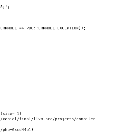
8;';

ERRMODE => PDO::ERRMODE_EXCEPTION]);

===========

(size=-1)
