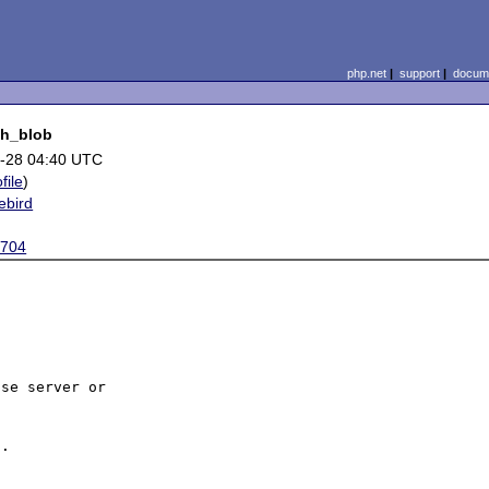
php.net
|
support
|
docume
tch_blob
-28 04:40 UTC
file
)
ebird
1704
se server or

.
