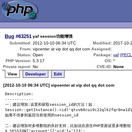
Bug
#63251
yaf session功能增强
Submitted:
2012-10-10 06:34 UTC
Modified:
2017-10-
From:
vipcenter at vip dot qq dot com
Assigned:
Status:
Open
Package:
yaf
(
PEC
PHP Version:
5.3.17
OS:
*
Private report:
No
CVE-ID:
None
View
Developer
Edit
[2012-10-10 06:34 UTC] vipcenter at vip dot qq dot com
Description:

------------

一：建议增加:设置和获取session_id的方法！如：

Session::getInstance()->id('qtvv60cui9c22qlk2fqr0na1d1
如果不传参则返回当前使用的session_id

二：建议增加对多维数组的良好支持，比如说在原生PHP里面设置多维数组：
$_SESSION['account']['uid']='123';
