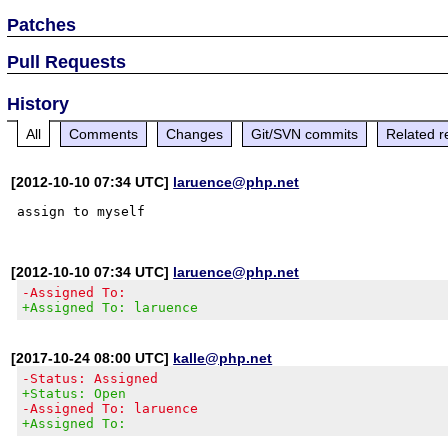
Patches
Pull Requests
History
All
Comments
Changes
Git/SVN commits
Related r
[2012-10-10 07:34 UTC]
laruence@php.net
[2012-10-10 07:34 UTC]
laruence@php.net
-Assigned To:
+Assigned To: laruence
[2017-10-24 08:00 UTC]
kalle@php.net
-Status: Assigned
+Status: Open
-Assigned To: laruence
+Assigned To: