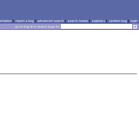
ntation
|
report a bug
|
advanced search
|
search howto
|
statistics
|
random bug
|
login
go to bug id or search bugs for