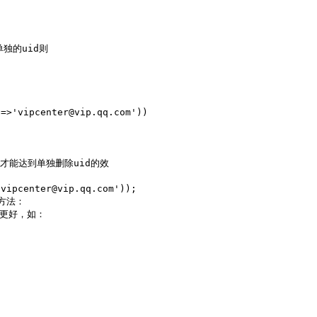
单独的uid则

=>'vipcenter@vip.qq.com'))

才能达到单独删除uid的效

vipcenter@vip.qq.com'));

法：

则更好，如：
