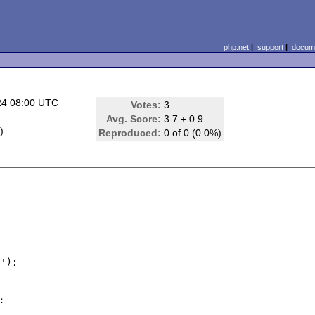
php.net
|
support
|
docume
24 08:00 UTC
Votes:
3
Avg. Score:
3.7 ± 0.9
L
)
Reproduced:
0 of 0 (0.0%)
');


