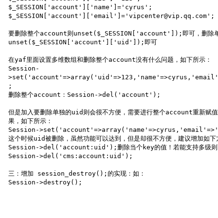
$_SESSION['account']['name']='cyrus';

$_SESSION['account']['email']='vipcenter@vip.qq.com';

要删除整个account则unset($_SESSION['account']);即可，删除
unset($_SESSION['account']['uid']);即可

在yaf里面设置多维数组和删除整个account没有什么问题，如下所示：

Session-

>set('account'=>array('uid'=>123,'name'=>cyrus,'email'
;

删除整个account：Session->del('account');

但是加入要删除单独的uid则会很不方便，需要进行整个account重新赋值
果，如下所示：

Session->set('account'=>array('name'=>cyrus,'email'=>'
这个时候uid被删除，虽然功能可以达到，但是却很不方便，建议增加如下方
Session->del('account:uid');删除当个key的值！若能支持多级
Session->del('cms:account:uid');

三：增加 session_destroy();的实现：如：

Session->destroy();
