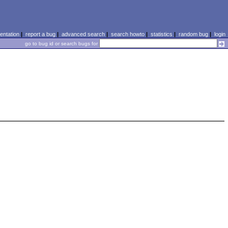
ntation
|
report a bug
|
advanced search
|
search howto
|
statistics
|
random bug
|
login
go to bug id or search bugs for