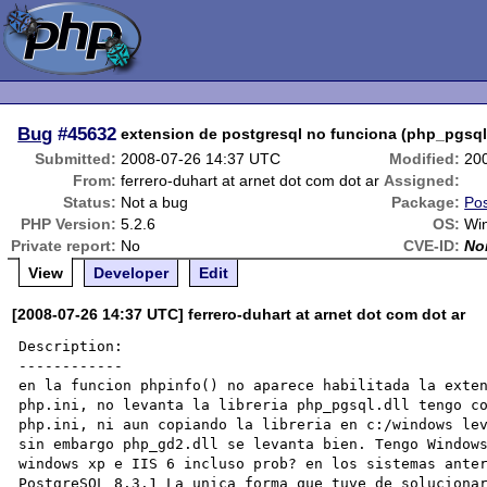
Bug
#45632
extension de postgresql no funciona (php_pgsql.
Submitted:
2008-07-26 14:37 UTC
Modified:
20
From:
ferrero-duhart at arnet dot com dot ar
Assigned:
Status:
Not a bug
Package:
Pos
PHP Version:
5.2.6
OS:
Wi
Private report:
No
CVE-ID:
No
View
Developer
Edit
[2008-07-26 14:37 UTC] ferrero-duhart at arnet dot com dot ar
Description:

------------

en la funcion phpinfo() no aparece habilitada la exten
php.ini, no levanta la libreria php_pgsql.dll tengo co
php.ini, ni aun copiando la libreria en c:/windows lev
sin embargo php_gd2.dll se levanta bien. Tengo Windows
windows xp e IIS 6 incluso prob? en los sistemas anter
PostgreSQL 8.3.1 La unica forma que tuve de solucionar