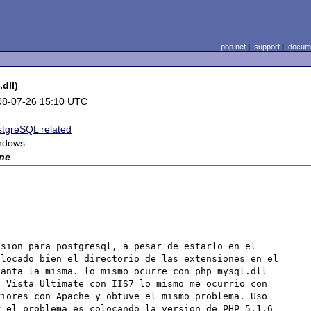
php.net
|
support
|
docume
dll)
08-07-26 15:10 UTC
tgreSQL related
ndows
ne
sion para postgresql, a pesar de estarlo en el 
locado bien el directorio de las extensiones en el 
anta la misma. lo mismo ocurre con php_mysql.dll 
 Vista Ultimate con IIS7 lo mismo me ocurrio con 
iores con Apache y obtuve el mismo problema. Uso 
 el problema es colocando la version de PHP 5.1.6 