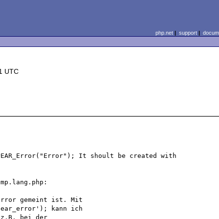
php.net
|
support
|
docume
21 UTC
EAR_Error("Error"); It shoult be created with 
mp.lang.php:

rror gemeint ist. Mit

ear_error'); kann ich

z.B. bei der
