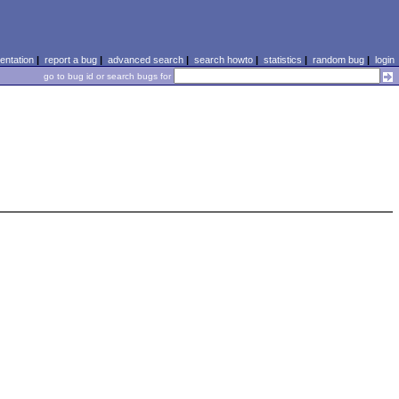
ntation
|
report a bug
|
advanced search
|
search howto
|
statistics
|
random bug
|
login
go to bug id or search bugs for