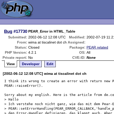
Bug
#17730
PEAR_Error in HTML_Table
Submitted:
2002-06-12 12:08 UTC
Modified:
2002-07-19 11:
From:
wima at tiscalinet dot ch
Assigned:
Status:
Closed
Package:
PEAR related
PHP Version:
4.2.1
OS:
All
Private report:
No
CVE-ID:
None
View
Developer
Edit
[2002-06-12 12:08 UTC] wima at tiscalinet dot ch
I think its wrong to create an error with return new P
PEAR::raiseError().

Sorry about my english. Here is the article from de.co
> Hallo

> Ich verstehe noch nicht ganz, wie das mit dem Pear-E
> PEAR::setErrorHandling(PEAR_ERROR_CALLBACK,'handle_p
> den Error-Handler definieren, das klappt auch. Aber 