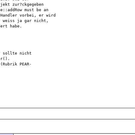
jekt zur?ckgegeben

e::addRow must be an

Handler vorbei, er wird

 weiss ja gar nicht,

ert habe.

 sollte nicht

r().

(Rubrik PEAR-
