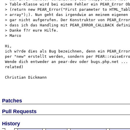
> Table-Klasse wird bei einem Fehler ein PEAR_Error Ob
> (return new PEAR_Error("First parameter to HTML_Tabl
> array");). Nun geht das irgendwie an meinem eigenen 
> gar nicht aufgerufen. Der Konstruktor von PEAR_Error
> dass ich das Handling mit PEAR_ERROR_CALLBACK defini
> Danke f?r eure Hilfe.

> Marco

Hi,

ich w?rde dies als Bug bezeichnen, denn ein PEAR_Error
per "new" erstellt werden, sondern per PEAR::raiseErro
Wende dich entweder an pear-dev oder bugs.php.net ... 
related)

Christian Dickmann

Patches
Pull Requests
History