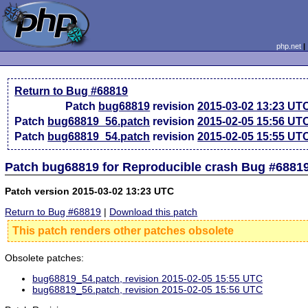
php.net
Return to Bug #68819
Patch
bug68819
revision
2015-03-02 13:23 UT
Patch
bug68819_56.patch
revision
2015-02-05 15:56 UT
Patch
bug68819_54.patch
revision
2015-02-05 15:55 UT
Patch bug68819 for Reproducible crash Bug #6881
Patch version 2015-03-02 13:23 UTC
Return to Bug #68819
|
Download this patch
This patch renders other patches obsolete
Obsolete patches:
bug68819_54.patch, revision 2015-02-05 15:55 UTC
bug68819_56.patch, revision 2015-02-05 15:56 UTC