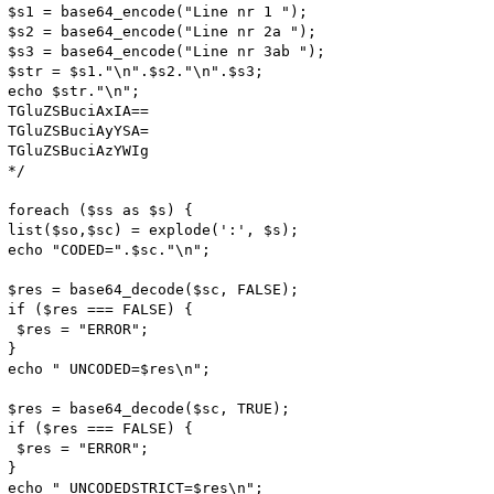
$s1 = base64_encode("Line nr 1 ");

$s2 = base64_encode("Line nr 2a ");

$s3 = base64_encode("Line nr 3ab ");

$str = $s1."\n".$s2."\n".$s3;

echo $str."\n";

TGluZSBuciAxIA==

TGluZSBuciAyYSA=

TGluZSBuciAzYWIg

*/

foreach ($ss as $s) {

list($so,$sc) = explode(':', $s);

echo "CODED=".$sc."\n";

$res = base64_decode($sc, FALSE);

if ($res === FALSE) {

 $res = "ERROR";

}

echo " UNCODED=$res\n";

$res = base64_decode($sc, TRUE);

if ($res === FALSE) {

 $res = "ERROR";

}

echo " UNCODEDSTRICT=$res\n";
