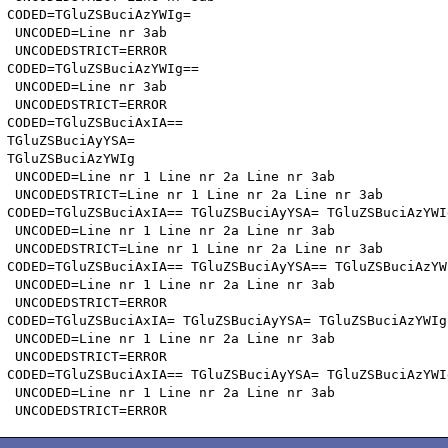
CODED=TGluZSBuciAzYWIg=

 UNCODED=Line nr 3ab 

 UNCODEDSTRICT=ERROR

CODED=TGluZSBuciAzYWIg==

 UNCODED=Line nr 3ab 

 UNCODEDSTRICT=ERROR

CODED=TGluZSBuciAxIA== 

TGluZSBuciAyYSA=

TGluZSBuciAzYWIg

 UNCODED=Line nr 1 Line nr 2a Line nr 3ab 

 UNCODEDSTRICT=Line nr 1 Line nr 2a Line nr 3ab 

CODED=TGluZSBuciAxIA== TGluZSBuciAyYSA= TGluZSBuciAzYWIg
 UNCODED=Line nr 1 Line nr 2a Line nr 3ab 

 UNCODEDSTRICT=Line nr 1 Line nr 2a Line nr 3ab 

CODED=TGluZSBuciAxIA== TGluZSBuciAyYSA== TGluZSBuciAzYWI
 UNCODED=Line nr 1 Line nr 2a Line nr 3ab 

 UNCODEDSTRICT=ERROR

CODED=TGluZSBuciAxIA= TGluZSBuciAyYSA= TGluZSBuciAzYWIg

 UNCODED=Line nr 1 Line nr 2a Line nr 3ab 

 UNCODEDSTRICT=ERROR

CODED=TGluZSBuciAxIA== TGluZSBuciAyYSA= TGluZSBuciAzYWIg
 UNCODED=Line nr 1 Line nr 2a Line nr 3ab 
