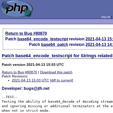
php.net
Return to Bug #80870
Patch
base64_encode_testscript
revision
2021-04-13 15
Patch
base64_patch
revision
2021-04-13 14
Patch base64_encode_testscript for Strings relate
Patch version 2021-04-13 15:03 UTC
Return to Bug #80870
|
Download this patch
Patch Revisions:
2021-04-13 15:03 UTC
[diff to current]
Developer: bugs@jth.net
--TEST--

Testing the ability of base64_decode of decoding stream
and ignoring missing or additional terminators at the e
when not in strict mode.
