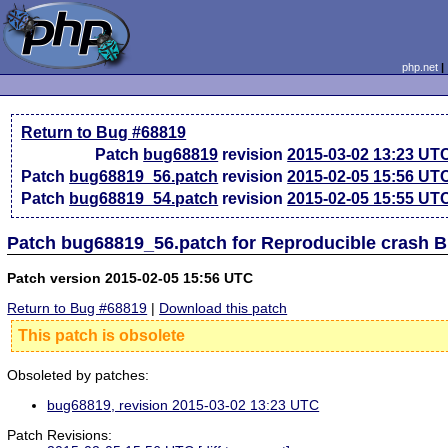
php.net
Return to Bug #68819
Patch
bug68819
revision
2015-03-02 13:23 UT
Patch
bug68819_56.patch
revision
2015-02-05 15:56 UT
Patch
bug68819_54.patch
revision
2015-02-05 15:55 UT
Patch bug68819_56.patch for Reproducible crash 
Patch version 2015-02-05 15:56 UTC
Return to Bug #68819
|
Download this patch
This patch is obsolete
Obsoleted by patches:
bug68819, revision 2015-03-02 13:23 UTC
Patch Revisions: