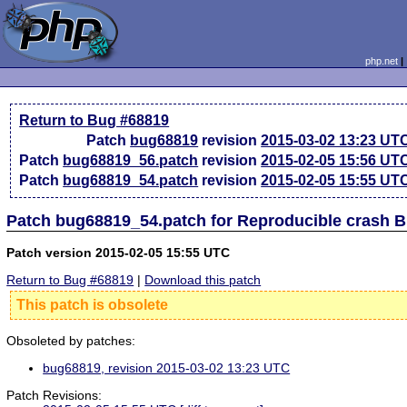
php.net
Return to Bug #68819
Patch
bug68819
revision
2015-03-02 13:23 UT
Patch
bug68819_56.patch
revision
2015-02-05 15:56 UT
Patch
bug68819_54.patch
revision
2015-02-05 15:55 UT
Patch bug68819_54.patch for Reproducible crash 
Patch version 2015-02-05 15:55 UTC
Return to Bug #68819
|
Download this patch
This patch is obsolete
Obsoleted by patches:
bug68819, revision 2015-03-02 13:23 UTC
Patch Revisions: