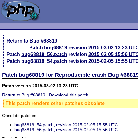
Return to Bug #68819
Patch
bug68819
revision
2015-03-02 13:23 UT
Patch
bug68819_56.patch
revision
2015-02-05 15:56 UT
Patch
bug68819_54.patch
revision
2015-02-05 15:55 UT
Patch bug68819 for Reproducible crash Bug #6881
Patch version 2015-03-02 13:23 UTC
Return to Bug #68819
|
Download this patch
This patch renders other patches obsolete
Obsolete patches:
bug68819_54.patch, revision 2015-02-05 15:55 UTC
bug68819_56.patch, revision 2015-02-05 15:56 UTC