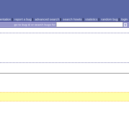
ntation
|
report a bug
|
advanced search
|
search howto
|
statistics
|
random bug
|
login
go to bug id or search bugs for