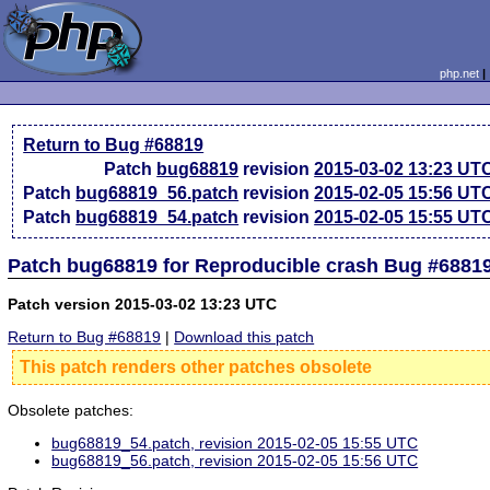
php.net
Return to Bug #68819
Patch
bug68819
revision
2015-03-02 13:23 UT
Patch
bug68819_56.patch
revision
2015-02-05 15:56 UT
Patch
bug68819_54.patch
revision
2015-02-05 15:55 UT
Patch bug68819 for Reproducible crash Bug #6881
Patch version 2015-03-02 13:23 UTC
Return to Bug #68819
|
Download this patch
This patch renders other patches obsolete
Obsolete patches:
bug68819_54.patch, revision 2015-02-05 15:55 UTC
bug68819_56.patch, revision 2015-02-05 15:56 UTC