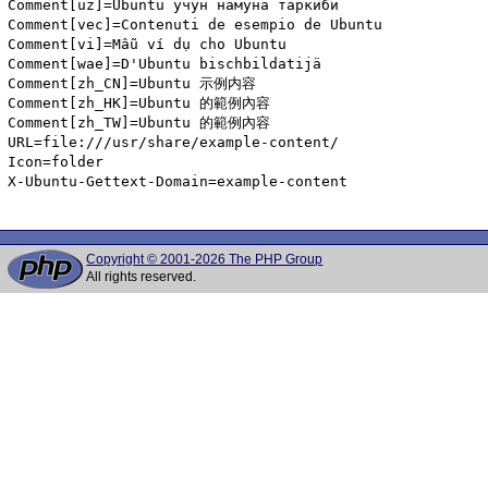
Comment[uz]=Ubuntu учун намуна таркиби

Comment[vec]=Contenuti de esempio de Ubuntu

Comment[vi]=Mẫu ví dụ cho Ubuntu

Comment[wae]=D'Ubuntu bischbildatijä

Comment[zh_CN]=Ubuntu 示例内容

Comment[zh_HK]=Ubuntu 的範例內容

Comment[zh_TW]=Ubuntu 的範例內容

URL=file:///usr/share/example-content/

Icon=folder

X-Ubuntu-Gettext-Domain=example-content

Copyright © 2001-2026 The PHP Group
All rights reserved.