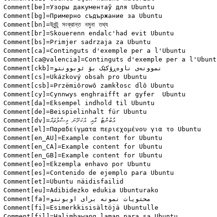
Comment[be]=Узоры дакументаў для Ubuntu

Comment[bg]=Примерно съдържание за Ubuntu

Comment[bn]=উবুন্টু সংক্রান্ত নমুনা তথ্য

Comment[br]=Skouerenn endalc'had evit Ubuntu

Comment[bs]=Primjer sadrzaja za Ubuntu

Comment[ca]=Continguts d'exemple per a l'Ubuntu

Comment[ca@valencia]=Continguts d'exemple per a l'Ubuntu
Comment[ckb]=نموونەی ناوەڕۆکێک بۆ ئوبوونتو

Comment[cs]=Ukázkový obsah pro Ubuntu

Comment[csb]=Przëmiôrowô zamkłosc dlô Ubuntu

Comment[cy]=Cynnwys enghraifft ar gyfer  Ubuntu

Comment[da]=Eksempel indhold til Ubuntu

Comment[de]=Beispielinhalt für Ubuntu

Comment[dv]=އުބުންޓު އާއި އެކަށޭނަ މިސާލުތައް

Comment[el]=Παραδείγματα περιεχομένου για το Ubuntu

Comment[en_AU]=Example content for Ubuntu

Comment[en_CA]=Example content for Ubuntu

Comment[en_GB]=Example content for Ubuntu

Comment[eo]=Ekzempla enhavo por Ubuntu

Comment[es]=Contenido de ejemplo para Ubuntu

Comment[et]=Ubuntu näidisfailid

Comment[eu]=Adibidezko edukia Ubunturako

Comment[fa]=محتویات نمونه برای اوبونتو

Comment[fi]=Esimerkkisisältöjä Ubuntulle

Comment[fil]=Halimbawang laman para sa Ubuntu
