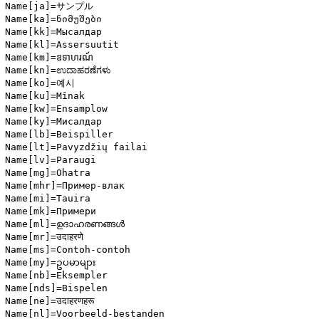
Name[ja]=サンプル

Name[ka]=ნიმუშები

Name[kk]=Мысалдар

Name[kl]=Assersuutit

Name[km]=ឧទាហរណ៍

Name[kn]=ಉದಾಹರಣೆಗಳು

Name[ko]=예시

Name[ku]=Mînak

Name[kw]=Ensamplow

Name[ky]=Мисалдар

Name[lb]=Beispiller

Name[lt]=Pavyzdžių failai

Name[lv]=Paraugi

Name[mg]=Ohatra

Name[mhr]=Пример-влак

Name[mi]=Tauira

Name[mk]=Примери

Name[ml]=ഉദാഹരണങ്ങള്‍

Name[mr]=उदाहरणे

Name[ms]=Contoh-contoh

Name[my]=ဥပမာများ

Name[nb]=Eksempler

Name[nds]=Bispelen

Name[ne]=उदाहरणहरू

Name[nl]=Voorbeeld-bestanden
