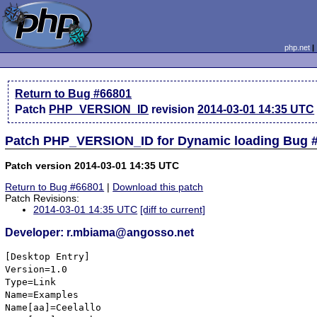
php.net
Return to Bug #66801
Patch
PHP_VERSION_ID
revision
2014-03-01 14:35 UTC
Patch PHP_VERSION_ID for Dynamic loading Bug 
Patch version 2014-03-01 14:35 UTC
Return to Bug #66801
|
Download this patch
Patch Revisions:
2014-03-01 14:35 UTC
[diff to current]
Developer: r.mbiama@angosso.net
[Desktop Entry]

Version=1.0

Type=Link

Name=Examples

Name[aa]=Ceelallo
