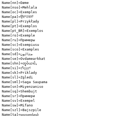
Name[nn]=Døme

Name[nso]=Mehlala

Name[oc]=Exemples

Name[pa]=ਉਦਾਹਰਨਾਂ

Name[pl]=Przykłady

Name[pt]=Exemplos

Name[pt_BR]=Exemplos

Name[ro]=Exemple

Name[ru]=Примеры

Name[sc]=Esempiusu

Name[sco]=Examples

Name[sd]=مثالون

Name[se]=Ovdamearkkat

Name[shn]=တူဝ်ယၢင်ႇ

Name[si]=නිදසුන්

Name[sk]=Príklady

Name[sl]=Zgledi

Name[sml]=Saga Saupama

Name[sn]=Miyenzaniso

Name[sq]=Shembujt

Name[sr]=Примери

Name[sv]=Exempel

Name[sw]=Mifano

Name[szl]=Bajszpile

Name[ta]=உதாரணங்கள்
