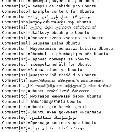
Comment[ru]=Примеры документов для Ubuntu

Comment[sc]=Esempiu de cabidu pro Ubuntu

Comment[sco]=Example content fur Ubuntu

Comment[sd]=اوبنٽو لاءِ مثال طور ڏنل مواد

Comment[shn]=တူဝ်ႇယၢင်ႇလမ်းၼႂ်း တႃႇ Ubuntu

Comment[si]=උබුන්ටු සඳහා උදාහරණ අන්තර්ගතයන්

Comment[sk]=Ukážkový obsah pre Ubuntu

Comment[sl]=Ponazoritvena vsebina za Ubuntu

Comment[sml]=Saupama Isina Ubuntu

Comment[sn]=Muyenzaniso wehuiswa kuitira Ubuntu

Comment[sq]=Shembull i përmbajtjes për Ubuntu

Comment[sr]=Садржај примера за Убунту

Comment[sv]=Exempelinnehåll för Ubuntu

Comment[sw]=Bidhaa mfano ya Ubuntu

Comment[szl]=Bajszpilnŏ treść dlŏ Ubuntu

Comment[ta]=உபுண்டுவிற்கான எடுத்துகாட்டு உள்ளடக்கங்கள்

Comment[ta_LK]=உபுண்டுவிற்கான எடுத்துகாட்டு உள்ளடக்கங்கள்

Comment[te]=Ubuntu వాడుక విధాన నమూనాలు

Comment[tg]=Мӯҳтавои намунавӣ барои Ubuntu

Comment[th]=ตัวอย่างข้อมูลสำหรับ Ubuntu

Comment[tr]=Ubuntu için örnek içerik

Comment[tt]=Ubuntu өчен документ мисаллары

Comment[ug]=ئۇبۇنتۇنىڭ مىساللىرى

Comment[uk]=Приклади контенту для Ubuntu

Comment[ur]=یوبنٹو کیلئے مثالی مواد
