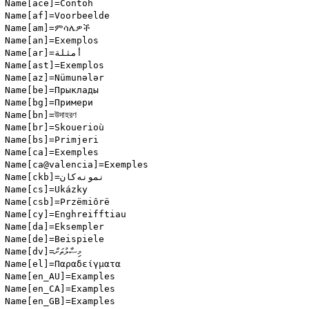
Name[ace]=Contoh

Name[af]=Voorbeelde

Name[am]=ምሳሌዎች

Name[an]=Exemplos

Name[ar]=أمثلة

Name[ast]=Exemplos

Name[az]=Nümunələr

Name[be]=Прыклады

Name[bg]=Примери

Name[bn]=উদাহরণ

Name[br]=Skouerioù

Name[bs]=Primjeri

Name[ca]=Exemples

Name[ca@valencia]=Exemples

Name[ckb]=نمونه‌كان

Name[cs]=Ukázky

Name[csb]=Przëmiôrë

Name[cy]=Enghreifftiau

Name[da]=Eksempler

Name[de]=Beispiele

Name[dv]=މިސާލުތަށް

Name[el]=Παραδείγματα

Name[en_AU]=Examples

Name[en_CA]=Examples

Name[en_GB]=Examples
