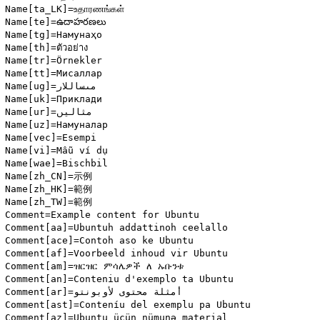
Name[ta_LK]=உதாரணங்கள்

Name[te]=ఉదాహరణలు

Name[tg]=Намунаҳо

Name[th]=ตัวอย่าง

Name[tr]=Örnekler

Name[tt]=Мисаллар

Name[ug]=مىساللار

Name[uk]=Приклади

Name[ur]=مثالیں

Name[uz]=Намуналар

Name[vec]=Esempi

Name[vi]=Mẫu ví dụ

Name[wae]=Bischbil

Name[zh_CN]=示例

Name[zh_HK]=範例

Name[zh_TW]=範例

Comment=Example content for Ubuntu

Comment[aa]=Ubuntuh addattinoh ceelallo

Comment[ace]=Contoh aso ke Ubuntu

Comment[af]=Voorbeeld inhoud vir Ubuntu

Comment[am]=ዝርዝር ምሳሌዎች ለ ኡቡንቱ

Comment[an]=Conteniu d'exemplo ta Ubuntu

Comment[ar]=أمثلة محتوى لأوبونتو

Comment[ast]=Conteníu del exemplu pa Ubuntu

Comment[az]=Ubuntu üçün nümunə material
