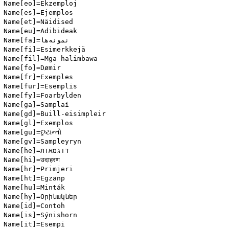
Name[eo]=Ekzemploj

Name[es]=Ejemplos

Name[et]=Näidised

Name[eu]=Adibideak

Name[fa]=نمونه‌ها

Name[fi]=Esimerkkejä

Name[fil]=Mga halimbawa

Name[fo]=Dømir

Name[fr]=Exemples

Name[fur]=Esemplis

Name[fy]=Foarbylden

Name[ga]=Samplaí

Name[gd]=Buill-eisimpleir

Name[gl]=Exemplos

Name[gu]=દૃષ્ટાન્તો

Name[gv]=Sampleyryn

Name[he]=דוגמאות

Name[hi]=उदाहरण

Name[hr]=Primjeri

Name[ht]=Egzanp

Name[hu]=Minták

Name[hy]=Օրինակներ

Name[id]=Contoh

Name[is]=Sýnishorn

Name[it]=Esempi
