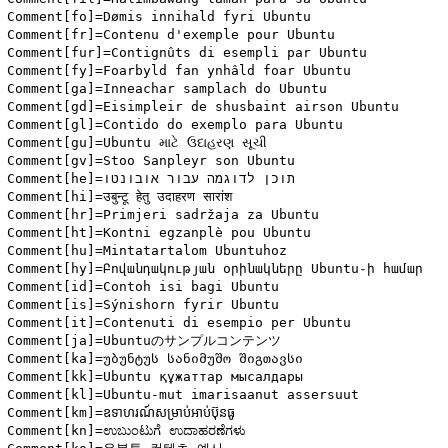
Comment[fo]=Dømis innihald fyri Ubuntu

Comment[fr]=Contenu d'exemple pour Ubuntu

Comment[fur]=Contignûts di esempli par Ubuntu

Comment[fy]=Foarbyld fan ynhâld foar Ubuntu

Comment[ga]=Inneachar samplach do Ubuntu

Comment[gd]=Eisimpleir de shusbaint airson Ubuntu

Comment[gl]=Contido do exemplo para Ubuntu

Comment[gu]=Ubuntu માટે ઉદાહરણ સૂચી

Comment[gv]=Stoo Sanpleyr son Ubuntu

Comment[he]=תוכן לדוגמה עבור אובונטו

Comment[hi]=उबुन्टू हेतु उदाहरण सारांश

Comment[hr]=Primjeri sadržaja za Ubuntu

Comment[ht]=Kontni egzanplè pou Ubuntu

Comment[hu]=Mintatartalom Ubuntuhoz

Comment[hy]=Բովանդակության օրինակները Ubuntu֊ի համար

Comment[id]=Contoh isi bagi Ubuntu

Comment[is]=Sýnishorn fyrir Ubuntu

Comment[it]=Contenuti di esempio per Ubuntu

Comment[ja]=Ubuntuのサンプルコンテンツ

Comment[ka]=უბუნტუს სანიმუშო შიგთავსი

Comment[kk]=Ubuntu құжаттар мысалдары

Comment[kl]=Ubuntu-mut imarisaanut assersuut

Comment[km]=ឧទាហរណ៍សម្រាប់អាប់ប៊ុនធូ

Comment[kn]=ಉಬುಂಟುಗೆ ಉದಾಹರಣೆಗಳು
