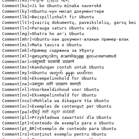
Comment[ko]=우분투 컨텐츠 예시

Comment[ku]=Ji bo Ubuntu mînaka naverokê

Comment[ky]=Ubuntu-нун мисал документтери

Comment[lb]=Beispillinhalt fir Ubuntu

Comment[lt]=Įvairių dokumentų, paveikslėlių, garsų bei 
Comment[lv]=Parauga saturs Ubuntu videi

Comment[mg]=Ohatra ho an'i Ubuntu

Comment[mhr]=Ubuntu-лан документ-влакын пример-влак

Comment[mi]=Mata tauira o Ubuntu

Comment[mk]=Пример содржина за Убунту

Comment[ml]=ഉബുണ്ടുവിനു വേണ്ടിയുള്ള ഉദാഹരണങ്ങള്‍

Comment[mr]=उबंटूसाठी घटकांची उदाहरणे

Comment[ms]=Kandungan contoh untuk Ubuntu

Comment[my]=Ubuntu အတွက် နမူနာ မာတိကာ

Comment[nb]=Eksempelinnhold for Ubuntu

Comment[ne]=उबन्टुका लागि उदाहरण सामग्री

Comment[nl]=Voorbeeldinhoud voor Ubuntu

Comment[nn]=Eksempelinnhald for Ubuntu

Comment[nso]=Mohlala wa dikagare tša Ubuntu

Comment[oc]=Exemples de contengut per Ubuntu

Comment[pa]=ਉਬਤੂੰ ਲਈ ਨਮੂਨਾ ਸਮੱਗਰੀ

Comment[pl]=Przykładowa zawartość dla Ubuntu

Comment[pt]=Conteúdo de exemplo para o Ubuntu

Comment[pt_BR]=Exemplo de conteúdo para Ubuntu

Comment[ro]=Conținut exemplu pentru Ubuntu
