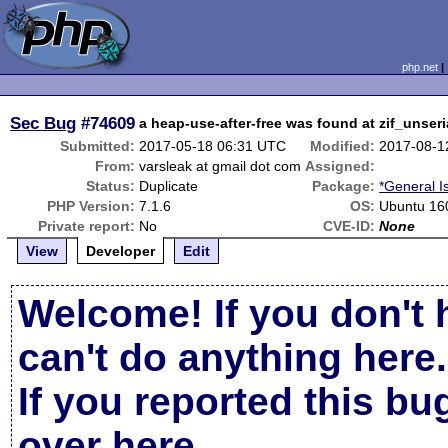
php.net
Sec Bug
#74609
a heap-use-after-free was found at zif_unseri
Submitted:
2017-05-18 06:31 UTC
Modified:
2017-08-1
From:
varsleak at gmail dot com
Assigned:
Status:
Duplicate
Package:
*General I
PHP Version:
7.1.6
OS:
Ubuntu 16
Private report:
No
CVE-ID:
None
View
Developer
Edit
Welcome! If you don't 
can't do anything here.
If you reported this b
over here
.