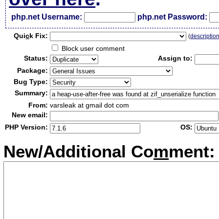
php.net Username:
php.net Password:
Qui
c
k Fix:
(
descriptio
Block user comment
Status:
Assign to:
Package:
Bug Type:
Summary:
From:
varsleak at gmail dot com
New email:
PHP Version:
OS:
New/Additional Co
m
ment: