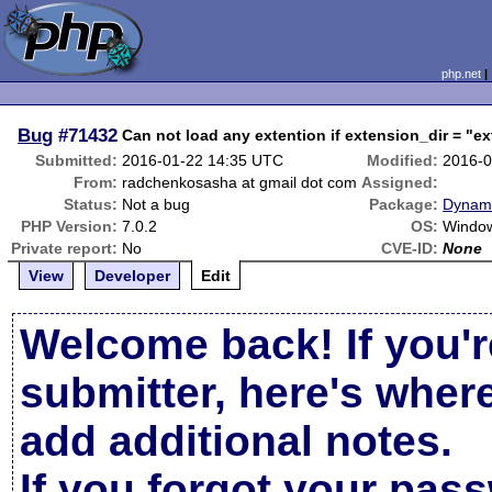
php.net
Bug
#71432
Can not load any extention if extension_dir = "ex
Submitted:
2016-01-22 14:35 UTC
Modified:
2016-0
From:
radchenkosasha at gmail dot com
Assigned:
Status:
Not a bug
Package:
Dynami
PHP Version:
7.0.2
OS:
Windo
Private report:
No
CVE-ID:
None
View
Developer
Edit
Welcome back! If you'r
submitter, here's wher
add additional notes.
If you forgot your pas