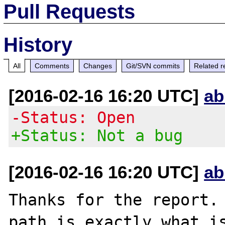
Pull Requests
History
All
Comments
Changes
Git/SVN commits
Related r
[2016-02-16 16:20 UTC]
ab
-Status: Open
+Status: Not a bug
[2016-02-16 16:20 UTC]
ab
Thanks for the report. 
path is exactly what is