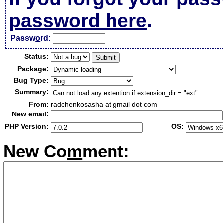
password here
.
Passw
o
rd:
Status:
Package:
Bug Type:
Summary:
From:
radchenkosasha at gmail dot com
New email:
PHP Version:
OS:
New Co
m
ment: