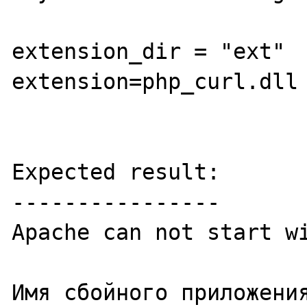
extension_dir = "ext"

extension=php_curl.dll

Expected result:

----------------

Apache can not start wi
Имя сбойного приложения