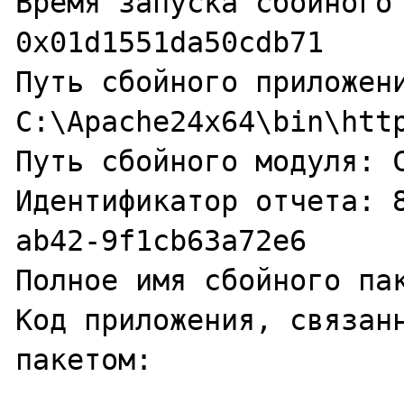
Время запуска сбойного 
0x01d1551da50cdb71

Путь сбойного приложени
C:\Apache24x64\bin\http
Путь сбойного модуля: C
Идентификатор отчета: 
ab42-9f1cb63a72e6

Полное имя сбойного пак
Код приложения, связанн
пакетом: 
