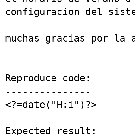
configuracion del siste
muchas gracias por la a
Reproduce code:

---------------

<?=date("H:i")?>

Expected result:
