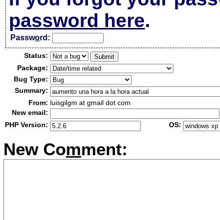
password here
.
Passw
o
rd:
Status:
Package:
Bug Type:
Summary:
From:
luisgilgm at gmail dot com
New email:
PHP Version:
OS:
New Co
m
ment: