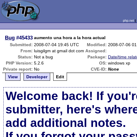
php.net
Bug
#45433
aumento una hora a la hora actual
Submitted:
2008-07-04 19:45 UTC
Modified:
2008-07-06 0
From:
luisgilgm at gmail dot com
Assigned:
Status:
Not a bug
Package:
Date/time rela
PHP Version:
5.2.6
OS:
windows xp
Private report:
No
CVE-ID:
None
View
Developer
Edit
Welcome back! If you'r
submitter, here's wher
add additional notes.
If you forgot your pas