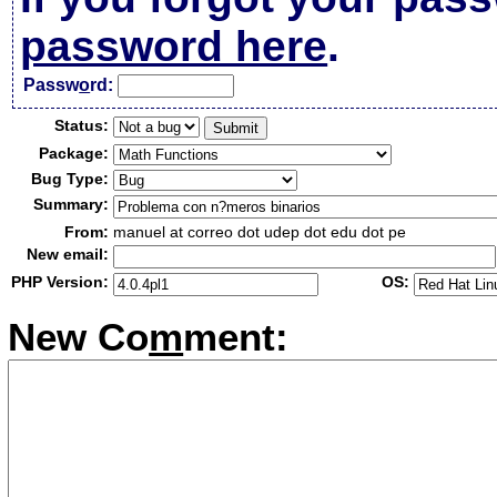
password here
.
Passw
o
rd:
Status:
Package:
Bug Type:
Summary:
From:
manuel at correo dot udep dot edu dot pe
New email:
PHP Version:
OS:
New Co
m
ment: