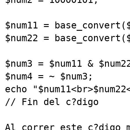
$num11 = base_convert($
$num22 = base_convert($
$num3 = $num11 & $num22
$num4 = ~ $num3;

echo "$num11<br>$num22<
// Fin del c?digo

Al correr este c?digo m