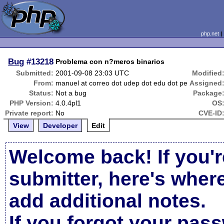
php.net
Bug
#13218
Problema con n?meros binarios
Submitted:
2001-09-08 23:03 UTC
Modified
From:
manuel at correo dot udep dot edu dot pe
Assigned
Status:
Not a bug
Package
PHP Version:
4.0.4pl1
OS
Private report:
No
CVE-ID
View
Developer
Edit
Welcome back! If you'r
submitter, here's wher
add additional notes.
If you forgot your pas