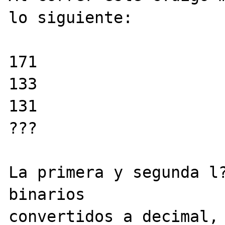
lo siguiente:

171

133

131

???

La primera y segunda l?
binarios 

convertidos a decimal, 