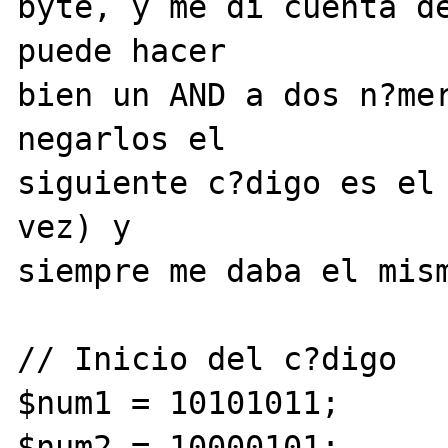
byte, y me di cuenta de
puede hacer 

bien un AND a dos n?mer
negarlos el 

siguiente c?digo es el 
vez) y 

siempre me daba el mism
// Inicio del c?digo

$num1 = 10101011;

$num2 = 10000101;
